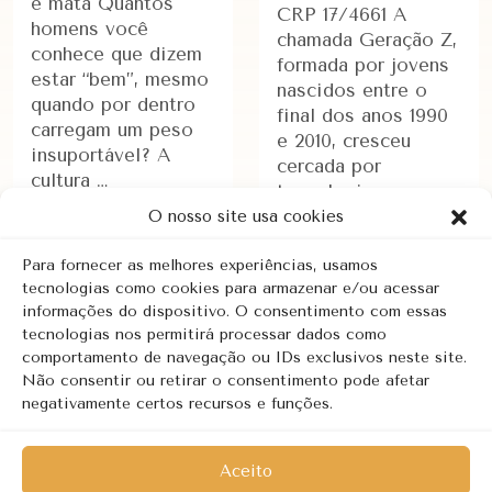
e mata Quantos
CRP 17/4661 A
homens você
chamada Geração Z,
conhece que dizem
formada por jovens
estar “bem”, mesmo
nascidos entre o
quando por dentro
final dos anos 1990
carregam um peso
e 2010, cresceu
insuportável? A
cercada por
cultura …
tecnologia,
informação rápida e
O nosso site usa cookies
múltiplos …
Para fornecer as melhores experiências, usamos
tecnologias como cookies para armazenar e/ou acessar
informações do dispositivo. O consentimento com essas
LEIA MAIS
LEIA MAIS
tecnologias nos permitirá processar dados como
comportamento de navegação ou IDs exclusivos neste site.
Não consentir ou retirar o consentimento pode afetar
Página 1 de 2
1
2
»
negativamente certos recursos e funções.
Aceito