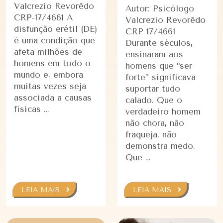
Valcrezio Revorêdo
Autor: Psicólogo
CRP-17/4661 A
Valcrezio Revorêdo
disfunção erétil (DE)
CRP 17/4661
é uma condição que
Durante séculos,
afeta milhões de
ensinaram aos
homens em todo o
homens que “ser
mundo e, embora
forte” significava
muitas vezes seja
suportar tudo
associada a causas
calado. Que o
físicas …
verdadeiro homem
não chora, não
fraqueja, não
demonstra medo.
Que …
LEIA MAIS
LEIA MAIS