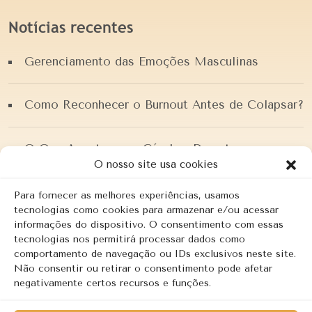
Notícias recentes
Gerenciamento das Emoções Masculinas
Como Reconhecer o Burnout Antes de Colapsar?
O Que Acontece no Cérebro Durante a
Ansiedade?
O nosso site usa cookies
Para fornecer as melhores experiências, usamos
PSICOLOGIA POSITIVA
tecnologias como cookies para armazenar e/ou acessar
informações do dispositivo. O consentimento com essas
tecnologias nos permitirá processar dados como
O pai que faltou!
comportamento de navegação ou IDs exclusivos neste site.
Não consentir ou retirar o consentimento pode afetar
negativamente certos recursos e funções.