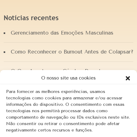
Notícias recentes
Gerenciamento das Emoções Masculinas
Como Reconhecer o Burnout Antes de Colapsar?
O Que Acontece no Cérebro Durante a
Ansiedade?
O nosso site usa cookies
Para fornecer as melhores experiências, usamos
PSICOLOGIA POSITIVA
tecnologias como cookies para armazenar e/ou acessar
informações do dispositivo. O consentimento com essas
tecnologias nos permitirá processar dados como
O pai que faltou!
comportamento de navegação ou IDs exclusivos neste site.
Não consentir ou retirar o consentimento pode afetar
negativamente certos recursos e funções.