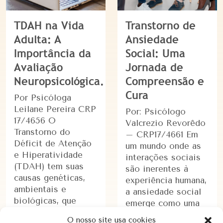
TDAH na Vida
Transtorno de
Adulta: A
Ansiedade
Importância da
Social: Uma
Avaliação
Jornada de
Neuropsicológica.
Compreensão e
Cura
Por Psicóloga
Leilane Pereira CRP
Por: Psicólogo
17/4656 O
Valcrezio Revorêdo
Transtorno do
– CRP17/4661 Em
Déficit de Atenção
um mundo onde as
e Hiperatividade
interações sociais
(TDAH) tem suas
são inerentes à
causas genéticas,
experiência humana,
ambientais e
a ansiedade social
biológicas, que
emerge como uma
frequentemente está
sombra que paira
O nosso site usa cookies