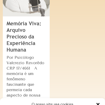
Memória Viva:
Arquivo
Precioso da
Experiência
Humana
Por Psicólogo
Valcrezio Revorêdo
CRP 17/4661 A
memória é um
fenômeno
fascinante que
permeia cada
aspecto de nossa
existência. Ela é a
O nosso site usa cookies