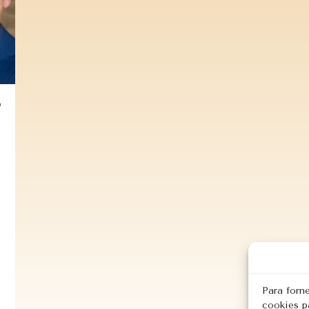
e
Para forn
cookies p