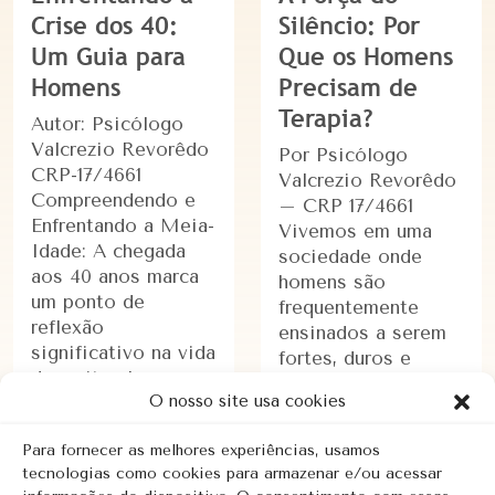
Crise dos 40:
Silêncio: Por
Um Guia para
Que os Homens
Homens
Precisam de
Terapia?
Autor: Psicólogo
Valcrezio Revorêdo
Por Psicólogo
CRP-17/4661
Valcrezio Revorêdo
Compreendendo e
– CRP 17/4661
Enfrentando a Meia-
Vivemos em uma
Idade: A chegada
sociedade onde
aos 40 anos marca
homens são
um ponto de
frequentemente
reflexão
ensinados a serem
significativo na vida
fortes, duros e
de muitos homens.
inabaláveis. Desde a
O nosso site usa cookies
Conhecida
infância, ouvem
popularmente como
frases como “não
Para fornecer as melhores experiências, usamos
a …
chore”, …
tecnologias como cookies para armazenar e/ou acessar