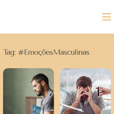
Tag:
#EmoçõesMasculinas