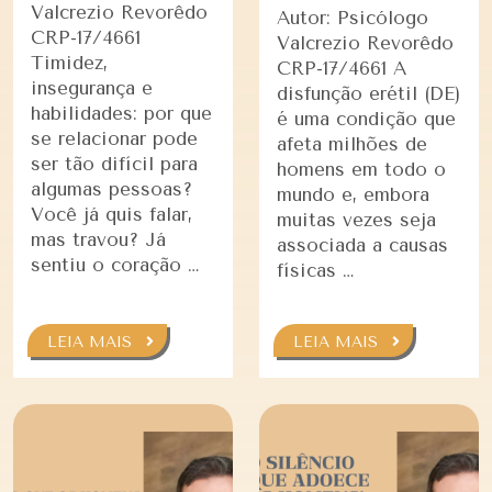
Valcrezio Revorêdo
Autor: Psicólogo
CRP-17/4661
Valcrezio Revorêdo
Timidez,
CRP-17/4661 A
insegurança e
disfunção erétil (DE)
habilidades: por que
é uma condição que
se relacionar pode
afeta milhões de
ser tão difícil para
homens em todo o
algumas pessoas?
mundo e, embora
Você já quis falar,
muitas vezes seja
mas travou? Já
associada a causas
sentiu o coração …
físicas …
LEIA MAIS
LEIA MAIS