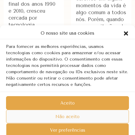
final dos anos 1990
momentos da vida é
e 2010, cresceu
algo comum a todos
cercada por
nós. Porém, quando
tecnologia,
essas oscilações de
informação rápida e
humor se tornam
O nosso site usa cookies
múltiplos …
persistentes, …
Para fornecer as melhores experiências, usamos
tecnologias como cookies para armazenar e/ou acessar
informações do dispositivo. O consentimento com essas
LEIA MAIS
LEIA MAIS
tecnologias nos permitirá processar dados como
comportamento de navegação ou IDs exclusivos neste site.
Não consentir ou retirar o consentimento pode afetar
Página 1 de 2
1
2
»
negativamente certos recursos e funções.
Aceito
Copyright © 2026 | Revalorizar - Psicologia Clínica. Todos os
Não aceito
direitos reservados.
Política de privacidade
Ver preferências