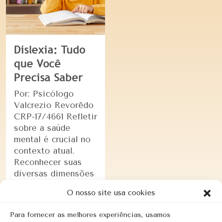
Dislexia: Tudo
que Você
Precisa Saber
Por: Psicólogo
Valcrezio Revorêdo
CRP-17/4661 Refletir
sobre a saúde
mental é crucial no
contexto atual.
Reconhecer suas
diversas dimensões
é fundamental para
O nosso site usa cookies
fomentar o bem-
estar e a inclusão
Para fornecer as melhores experiências, usamos
de todos …