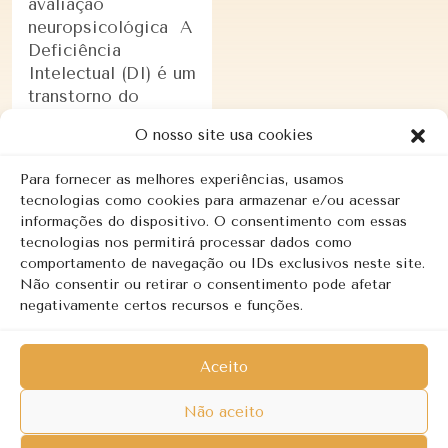
avaliação
neuropsicológica A
Deficiência
Intelectual (DI) é um
transtorno do
neurodesenvolvimento
O nosso site usa cookies
caracterizado por
limitações
Para fornecer as melhores experiências, usamos
significativas …
tecnologias como cookies para armazenar e/ou acessar
informações do dispositivo. O consentimento com essas
tecnologias nos permitirá processar dados como
LEIA MAIS
comportamento de navegação ou IDs exclusivos neste site.
Não consentir ou retirar o consentimento pode afetar
negativamente certos recursos e funções.
Aceito
Copyright © 2026 | Revalorizar - Psicologia Clínica. Todos os
Não aceito
direitos reservados.
Política de privacidade