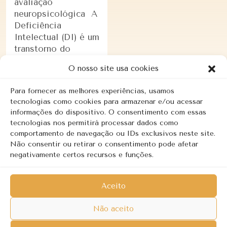
avaliação
neuropsicológica A
Deficiência
Intelectual (DI) é um
transtorno do
neurodesenvolvimento
O nosso site usa cookies
caracterizado por
limitações
Para fornecer as melhores experiências, usamos
significativas …
tecnologias como cookies para armazenar e/ou acessar
informações do dispositivo. O consentimento com essas
tecnologias nos permitirá processar dados como
LEIA MAIS
comportamento de navegação ou IDs exclusivos neste site.
Não consentir ou retirar o consentimento pode afetar
negativamente certos recursos e funções.
Aceito
Copyright © 2026 | Revalorizar - Psicologia Clínica. Todos os
Não aceito
direitos reservados.
Política de privacidade