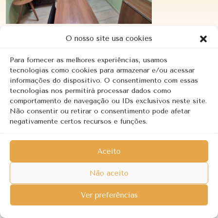
O nosso site usa cookies
Para fornecer as melhores experiências, usamos
Copyright © 2026 | Revalorizar - Psicologia Clínica. Todos os
tecnologias como cookies para armazenar e/ou acessar
informações do dispositivo. O consentimento com essas
direitos reservados.
Política de privacidade
tecnologias nos permitirá processar dados como
comportamento de navegação ou IDs exclusivos neste site.
Não consentir ou retirar o consentimento pode afetar
negativamente certos recursos e funções.
Aceito
Não aceito
Ver preferências